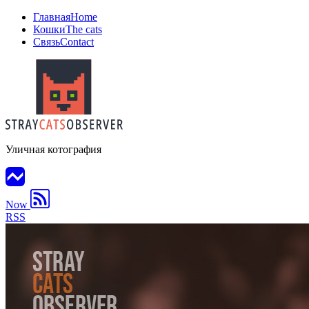
Главная
Home
Кошки
The cats
Связь
Contact
Уличная котография
Now
RSS