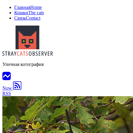
Главная
Home
Кошки
The cats
Связь
Contact
Уличная котография
Now
RSS