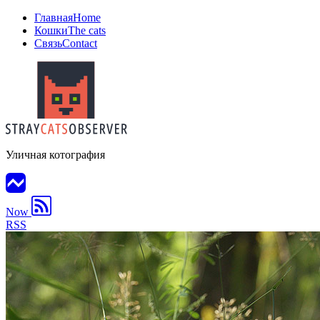
Главная
Home
Кошки
The cats
Связь
Contact
Уличная котография
Now
RSS