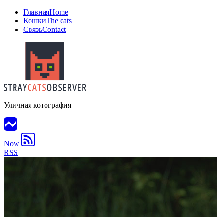
Главная
Home
Кошки
The cats
Связь
Contact
Уличная котография
Now
RSS