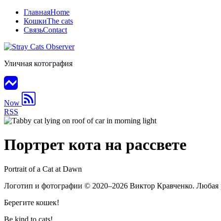
Главная
Home
Кошки
The cats
Связь
Contact
Уличная котография
Now
RSS
Портрет кота на рассвете
Portrait of a Cat at Dawn
Логотип и фотографии
© 2020–2026
Виктор Кравченко. Любая 
Берегите кошек!
Be kind to cats!