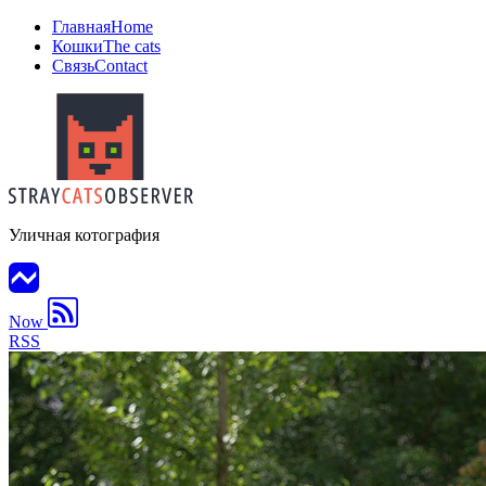
Главная
Home
Кошки
The cats
Связь
Contact
Уличная котография
Now
RSS