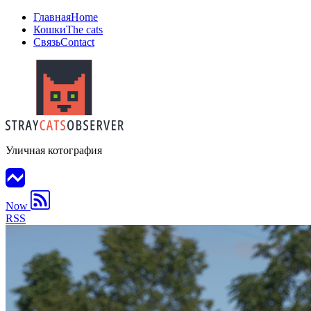
Главная
Home
Кошки
The cats
Связь
Contact
Уличная котография
Now
RSS