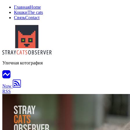
Главная
Home
Кошки
The cats
Связь
Contact
Уличная котография
Now
RSS