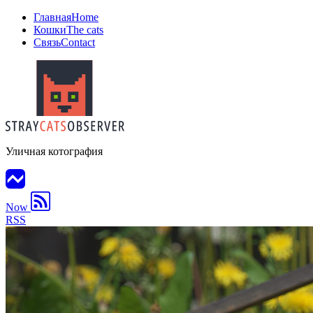
Главная
Home
Кошки
The cats
Связь
Contact
Уличная котография
Now
RSS