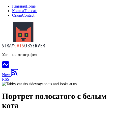
Главная
Home
Кошки
The cats
Связь
Contact
Уличная котография
Now
RSS
Портрет полосатого с белым
кота