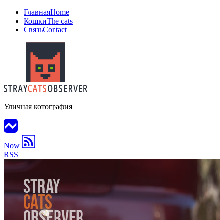
Главная
Home
Кошки
The cats
Связь
Contact
Уличная котография
Now
RSS