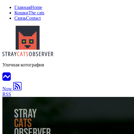
Главная
Home
Кошки
The cats
Связь
Contact
Уличная котография
Now
RSS