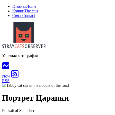
Главная
Home
Кошки
The cats
Связь
Contact
Уличная котография
Now
RSS
Портрет Царапки
Portrait of Scratcher