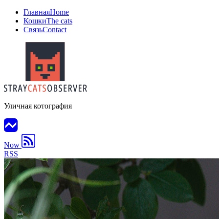
Главная
Home
Кошки
The cats
Связь
Contact
Уличная котография
Now
RSS