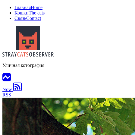
Главная
Home
Кошки
The cats
Связь
Contact
Уличная котография
Now
RSS