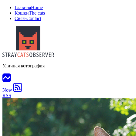
Главная
Home
Кошки
The cats
Связь
Contact
Уличная котография
Now
RSS